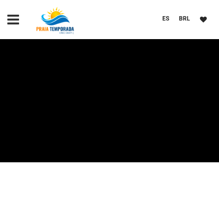
ES
BRL