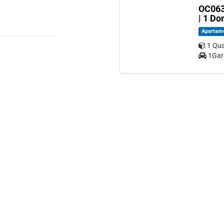
OC063
| 1 D
Apartam
1 Qu
1Ga