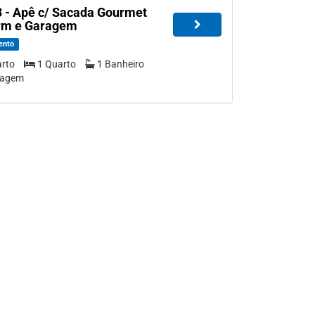
 - Apê c/ Sacada Gourmet
orm e Garagem
ento
arto
1 Quarto
1 Banheiro
ragem