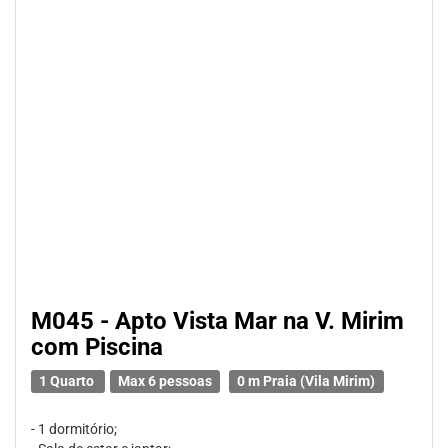
M045 - Apto Vista Mar na V. Mirim
com Piscina
1 Quarto
Max 6 pessoas
0 m Praia (Vila Mirim)
- 1 dormitório;