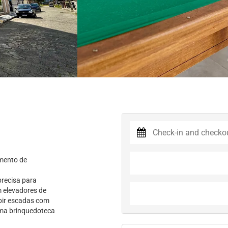
amento de
precisa para
m elevadores de
ubir escadas com
uma brinquedoteca