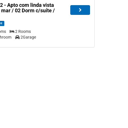
 - Apto com linda vista
 mar / 02 Dorm c/suíte /
nt
oms
2 Rooms
throom
2Garage