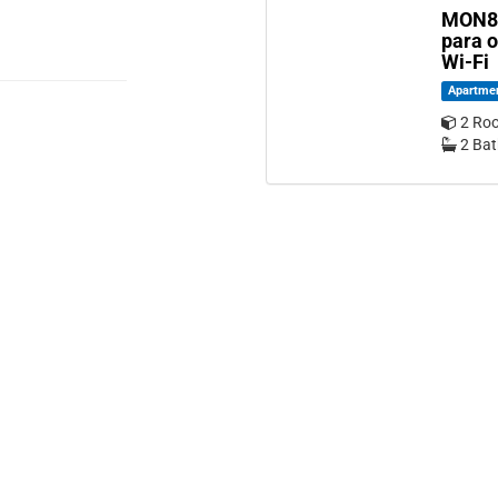
MON82
para o
Wi-Fi
Apartme
2 Ro
2 Ba