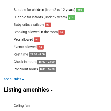
Suitable for children (from 2 to 12 years)
yes
Suitable for infants (under 2 years)
yes
Baby cribs available
no
Smoking allowed in the room
no
Pets allowed
no
Events allowed
no
Rest time
22:00 - 8:00
Check-in hours
18:00 - 23:00
Checkout hours
8:00 - 16:00
see all rules
Listing amenities
Ceiling fan